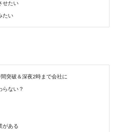
させたい
みたい
時間突破＆深夜2時まで会社に
わらない？
業がある