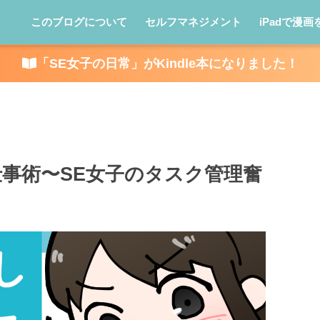
このブログについて
セルフマネジメント
iPadで漫画
「SE女子の日常」がKindle本になりました！
事術〜SE女子のタスク管理奮