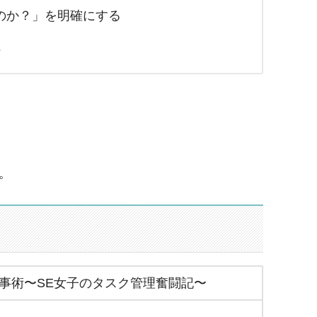
のか？」を明確にする
社
。
事術〜SE女子のタスク管理奮闘記〜