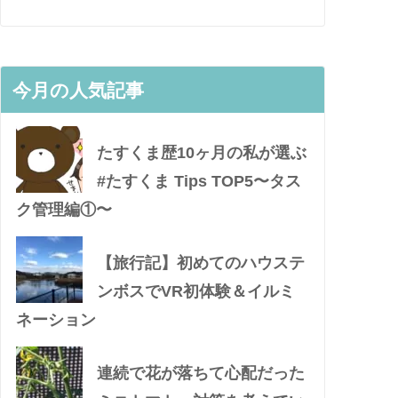
今月の人気記事
たすくま歴10ヶ月の私が選ぶ
#たすくま Tips TOP5〜タス
ク管理編①〜
【旅行記】初めてのハウステ
ンボスでVR初体験＆イルミ
ネーション
連続で花が落ちて心配だった