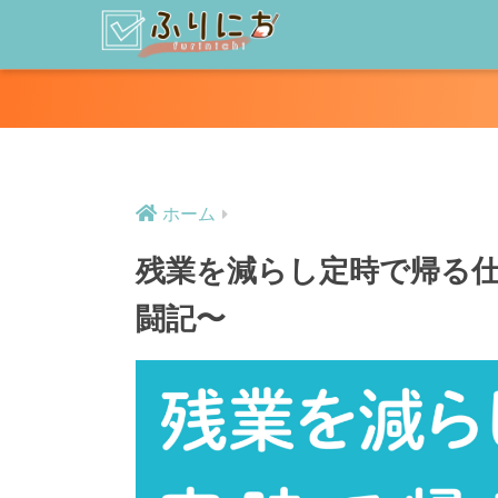
ホーム
残業を減らし定時で帰る仕
闘記〜