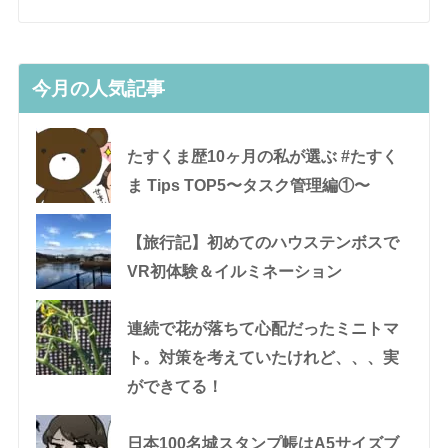
今月の人気記事
たすくま歴10ヶ月の私が選ぶ #たすく
ま Tips TOP5〜タスク管理編①〜
【旅行記】初めてのハウステンボスで
VR初体験＆イルミネーション
連続で花が落ちて心配だったミニトマ
ト。対策を考えていたけれど、、、実
ができてる！
日本100名城スタンプ帳はA5サイズブ