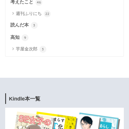
考えたこと
46
週刊ふりにち
22
読んだ本
3
高知
9
芋屋金次郎
3
Kindle本一覧