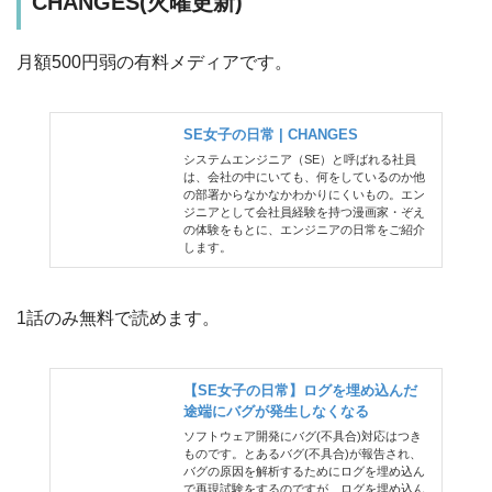
CHANGES(火曜更新)
月額500円弱の有料メディアです。
SE女子の日常 | CHANGES
システムエンジニア（SE）と呼ばれる社員
は、会社の中にいても、何をしているのか他
の部署からなかなかわかりにくいもの。エン
ジニアとして会社員経験を持つ漫画家・ぞえ
の体験をもとに、エンジニアの日常をご紹介
します。
1話のみ無料で読めます。
【SE女子の日常】ログを埋め込んだ
途端にバグが発生しなくなる
ソフトウェア開発にバグ(不具合)対応はつき
ものです。とあるバグ(不具合)が報告され、
バグの原因を解析するためにログを埋め込ん
で再現試験をするのですが、ログを埋め込ん