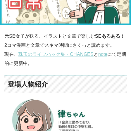
元SE女子が送る、イラストと文章で楽しむ
SEあるある
！
2コマ漫画と文章でスキマ時間にさくっと読めます。
現在、
珠玉のライフハック集・CHANGES
と
note
にて定期
的に更新中。
登場人物紹介