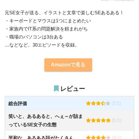
元SE女子が送る、イラストと文章で楽しむSEあるある！
・キーボードとマウスは1つにまとめたい
・家族内でIT系の問題解決を頼まれがち
・職場のパソコンは3台ある
…などなど、30エピソードを収録。
Amazonで見る
レビュー
(3.5)
総合評価
笑いと、あるあると、へぇ～が詰ま
(5.0)
っているSE女子の生態
(4.0)
平和な、あるある話がたくさん