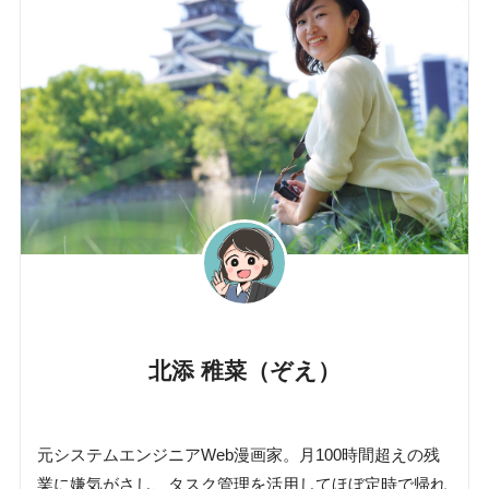
北添 稚菜（ぞえ）
元システムエンジニアWeb漫画家。月100時間超えの残
業に嫌気がさし、タスク管理を活用してほぼ定時で帰れ