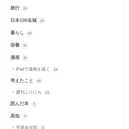
旅行
24
日本100名城
26
暮らし
64
栄養
16
漫画
31
iPadで漫画を描く
24
考えたこと
46
週刊ふりにち
22
読んだ本
3
高知
9
芋屋金次郎
3