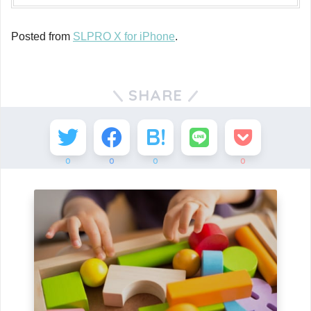
Posted from
SLPRO X for iPhone
.
SHARE
0
0
0
0