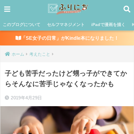
このブログについて
セルフマネジメント
iPadで漫画を描く
「SE女子の日常」がKindle本になりました！
ホーム
考えたこと
子ども苦手だったけど甥っ子ができてか
らそんなに苦手じゃなくなったかも
2019年4月29日