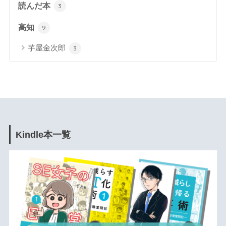
読んだ本
3
高知
9
芋屋金次郎
3
Kindle本一覧