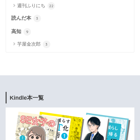
週刊ふりにち
22
読んだ本
3
高知
9
芋屋金次郎
3
Kindle本一覧