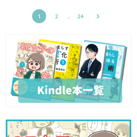
1
2
…
24