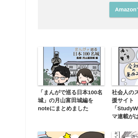
Amaz
「まんがで巡る日本100名
社会人の
城」の月山富田城編を
援サイト
noteにまとめました
「Study
マ連載が