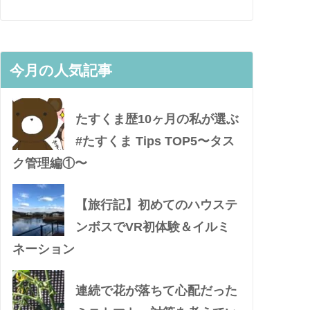
今月の人気記事
たすくま歴10ヶ月の私が選ぶ
#たすくま Tips TOP5〜タス
ク管理編①〜
【旅行記】初めてのハウステ
ンボスでVR初体験＆イルミ
ネーション
連続で花が落ちて心配だった