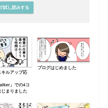
onで試し読みする
ブログはじめました
スキルアップ応
Walker」での4コ
はじまりました