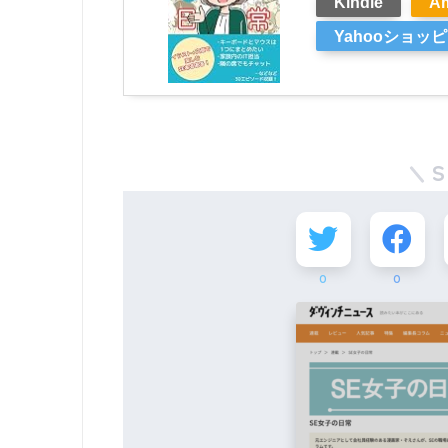
Kindle
A
Yahooショッ
S
0
0