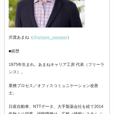
沢渡あまね（
@amane_sawatari
）
■経歴
1975年生まれ。あまねキャリア工房 代表（フリーラ
ンス）。
業務プロセス／オフィスコミュニケーション改善
士。
日産自動車、NTTデータ、大手製薬会社を経て2014
年秋より現業。経験職種は、広報／情報システム／