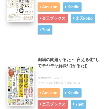
Amazon
Kindle
楽天ブックス
楽天kobo
7net
職場の問題かるた ~“言える化”し
てモヤモヤ解決! ([かるた])
posted with
ヨメレバ
沢渡 あまね 技術評論社 2017-09-15
Amazon
Kindle
楽天ブックス
7net