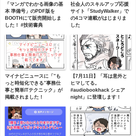
「マンガでわかる画像の基
社会人のスキルアップ応援
本 準備号」のPDF版を
サイト「StudyWalker」で
BOOTHにて販売開始しま
の4コマ連載がはじまりま
した！ #技術書典
した
マイナビニュースに「”も
【7月11日】「耳は意外と
っと時短化できる”事務仕
ヒマしてる。
事と簡単ITテクニック」が
#audiobookhack シェア
掲載されました！
night」に登壇します！