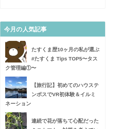
今月の人気記事
たすくま歴10ヶ月の私が選ぶ
#たすくま Tips TOP5〜タス
ク管理編①〜
【旅行記】初めてのハウステ
ンボスでVR初体験＆イルミ
ネーション
連続で花が落ちて心配だった