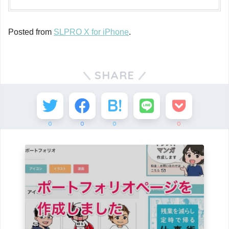
Posted from
SLPRO X for iPhone
.
SHARE
0
0
0
0