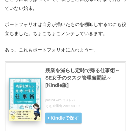
ていない始末。
ポートフォリオは自分が描いたものを棚卸しするのにも役
立ちました。ちょこちょこメンテしていきます。
あっ、これもポートフォリオに入れよう〜。
残業を減らし定時で帰る仕事術～
SE女子のタスク管理奮闘記～
[Kindle版]
posted with
ヨメレバ
ぞえ 金風舎 2016-04-19
Kindleで探す