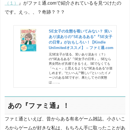
（１）
』がファミ通.comで紹介されているを見つけたの
です。えっ、、？奇跡？？？
SE女子の生態を覗いてみない？ 笑い
あり涙ありの“SEあるある”『SE女子
の日常』がおもしろい！【Kindle
Unlimitedオススメ】 – ファミ通.com
元SE女子が送る、笑いあり涙あり（？）
の“SEあるある”『SE女子の日常』。SEなら
男女問わず共感できるうえ、SEでなくても
「へぇ～」と思えるような“SEあるある”が楽
しめます。“たいへん”“難しい”といったイメ
ージのあるSEですが、果たしてその実態
は……。
あの『ファミ通』！
ファミ通といえば、昔からある有名ゲーム雑誌。小さいこ
ろからゲームが好きな私は、もちろん手に取ったことがあ