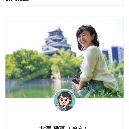
北添 稚菜（ぞえ）