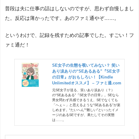
普段は夫に仕事の話はしないのですが、思わず自慢しまし
た。反応は薄かったです。あのファミ通やぞ……。
というわけで、記録を残すための記事でした。すごい！フ
ァミ通だ！
SE女子の生態を覗いてみない？ 笑い
あり涙ありの“SEあるある”『SE女子
の日常』がおもしろい！【Kindle
Unlimitedオススメ】 – ファミ通.com
元SE女子が送る、笑いあり涙あり（？）
の“SEあるある”『SE女子の日常』。SEなら
男女問わず共感できるうえ、SEでなくても
「へぇ～」と思えるような“SEあるある”が楽
しめます。“たいへん”“難しい”といったイメ
ージのあるSEですが、果たしてその実態
は……。