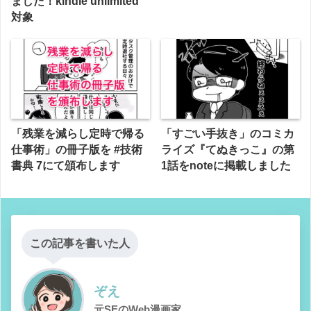
ました！kindle unlimited
対象
「残業を減らし定時で帰る
「すごい手抜き」のコミカ
仕事術」の冊子版を #技術
ライズ『てぬきっこ』の第
書典 7にて頒布します
1話をnoteに掲載しました
この記事を書いた人
ぞえ
元SEのWeb漫画家