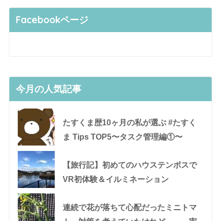
Facebookページ
今月の人気記事
たすくま歴10ヶ月の私が選ぶ #たすく
ま Tips TOP5〜タスク管理編①〜
【旅行記】初めてのハウステンボスで
VR初体験＆イルミネーション
連続で花が落ちて心配だったミニトマ