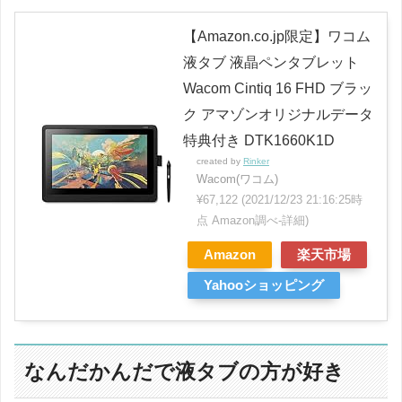
【Amazon.co.jp限定】ワコム
液タブ 液晶ペンタブレット
Wacom Cintiq 16 FHD ブラッ
ク アマゾンオリジナルデータ
特典付き DTK1660K1D
created by
Rinker
Wacom(ワコム)
¥67,122
(2021/12/23 21:16:25時
点 Amazon調べ-
詳細)
Amazon
楽天市場
Yahooショッピング
なんだかんだで液タブの方が好き