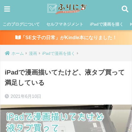
このブログについて
セルフマネジメント
iPadで漫画を描く
「SE女子の日常」がKindle本になりました！
ホーム
漫画
iPadで漫画を描く
iPadで漫画描いてたけど、液タブ買って
満足している
2021年6月10日