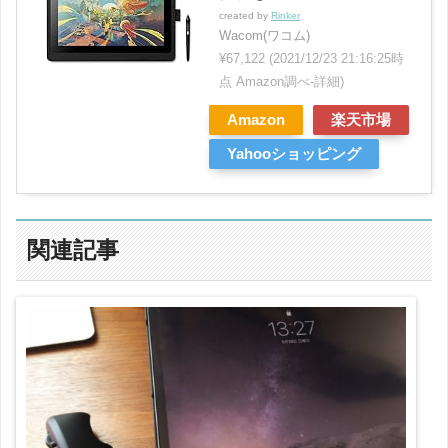
created by
Rinker
Wacom(ワコム)
¥67,122
(2021/12/23 21:16:25時
点 Amazon調べ-
詳細)
Amazon
楽天市場
Yahooショッピング
関連記事