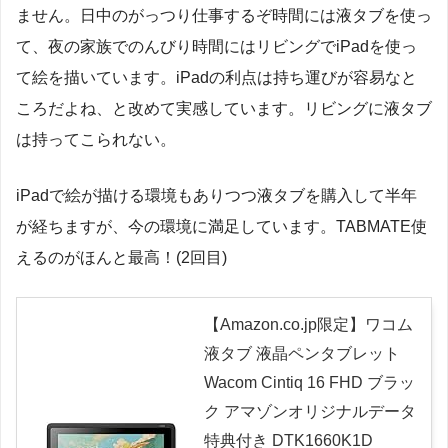
ません。日中のがっつり仕事するぞ時間には液タブを使っ
て、夜の家族でのんびり時間にはリビングでiPadを使っ
て絵を描いています。iPadの利点は持ち運びが容易なと
ころだよね、と改めて実感しています。リビングに液タブ
は持ってこられない。
iPadで絵が描ける環境もありつつ液タブを購入して半年
が経ちますが、今の環境に満足しています。TABMATE使
えるのがほんと最高！(2回目)
【Amazon.co.jp限定】ワコム
液タブ 液晶ペンタブレット
Wacom Cintiq 16 FHD ブラッ
ク アマゾンオリジナルデータ
特典付き DTK1660K1D