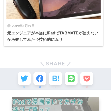
2019年5月19日
元エンジニアが本当にiPadでTABMATEが使えない
か考察してみた⇒技術的にムリ
SHARE
0
0
0
0