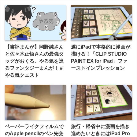
【書評まんが】岡野純さん
遂にiPadで本格的に漫画が
と佐々木正悟さんの最強タ
描ける！「CLIP STUDIO
ッグがおくる、やる気を巡
PAINT EX for iPad」ファ
るファンタジーまんが！ #
ーストインプレッション
やる気クエスト
ペーパーライクフィルムで
旅行・帰省中に漫画を描き
のApple pencilのペン先交
進めたいときにはiPad Pro