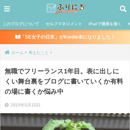
このブログについて
セルフマネジメント
iPadで漫画を描く
「SE女子の日常」がKindle本になりました！
ホーム
考えたこと
無職でフリーランス1年目。表に出しに
くい舞台裏をブログに書いていくか有料
の場に書くか悩み中
2019年5月10日