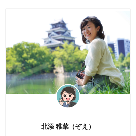
北添 稚菜（ぞえ）