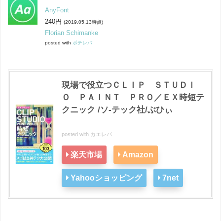
AnyFont
240円
(2019.05.13時点)
Florian Schimanke
posted with
ポチレバ
現場で役立つＣＬＩＰ ＳＴＵＤＩ
Ｏ ＰＡＩＮＴ ＰＲＯ／ＥＸ時短テ
クニック /ソ-テック社/ぶひぃ
posted with
カエレバ
楽天市場
Amazon
Yahooショッピング
7net