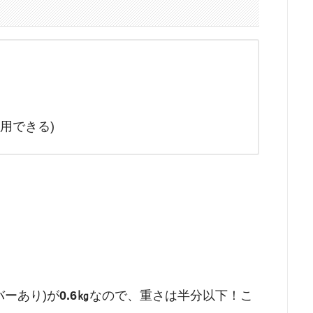
共用できる)
カバーあり)が
0.6㎏
なので、重さは半分以下！こ