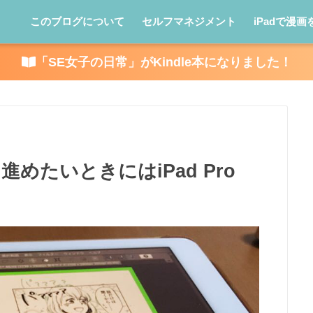
このブログについて
セルフマネジメント
iPadで漫画
「SE女子の日常」がKindle本になりました！
めたいときにはiPad Pro