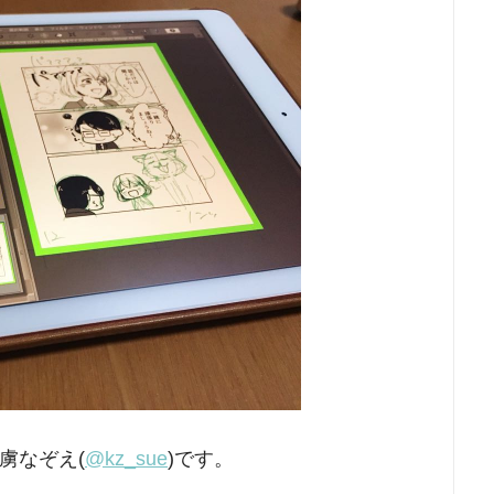
虜なぞえ(
@kz_sue
)です。