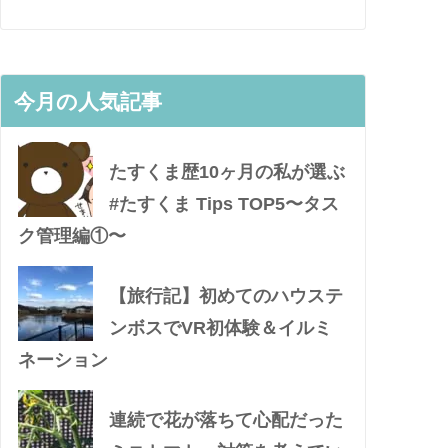
今月の人気記事
たすくま歴10ヶ月の私が選ぶ
#たすくま Tips TOP5〜タス
ク管理編①〜
【旅行記】初めてのハウステ
ンボスでVR初体験＆イルミ
ネーション
連続で花が落ちて心配だった