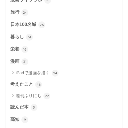
4
旅行
24
日本100名城
26
暮らし
64
栄養
16
漫画
31
iPadで漫画を描く
24
考えたこと
46
週刊ふりにち
22
読んだ本
3
高知
9