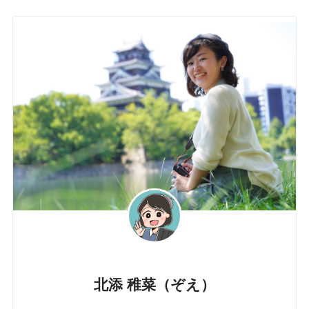
北添 稚菜（ぞえ）