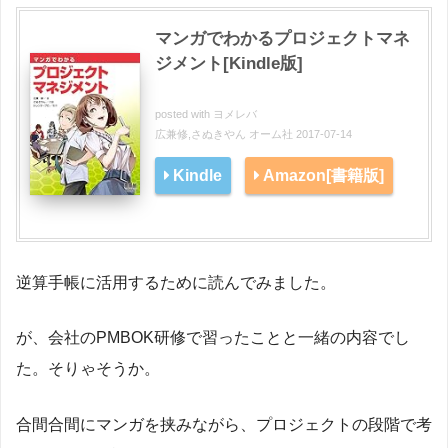
マンガでわかるプロジェクトマネ
ジメント[Kindle版]
posted with
ヨメレバ
広兼修,さぬきやん オーム社 2017-07-14
Kindle
Amazon[書籍版]
逆算手帳に活用するために読んでみました。
が、会社のPMBOK研修で習ったことと一緒の内容でし
た。そりゃそうか。
合間合間にマンガを挟みながら、プロジェクトの段階で考