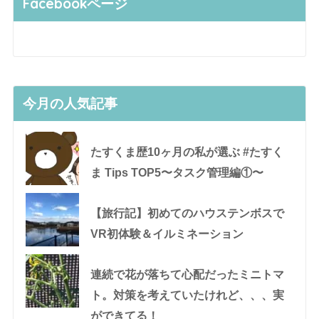
Facebookページ
今月の人気記事
たすくま歴10ヶ月の私が選ぶ #たすく
ま Tips TOP5〜タスク管理編①〜
【旅行記】初めてのハウステンボスで
VR初体験＆イルミネーション
連続で花が落ちて心配だったミニトマ
ト。対策を考えていたけれど、、、実
ができてる！