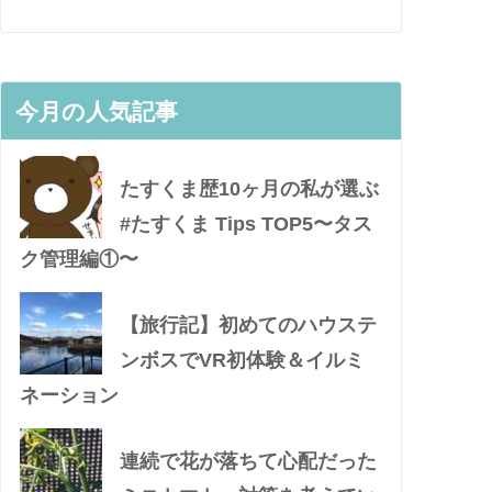
今月の人気記事
たすくま歴10ヶ月の私が選ぶ
#たすくま Tips TOP5〜タス
ク管理編①〜
【旅行記】初めてのハウステ
ンボスでVR初体験＆イルミ
ネーション
連続で花が落ちて心配だった