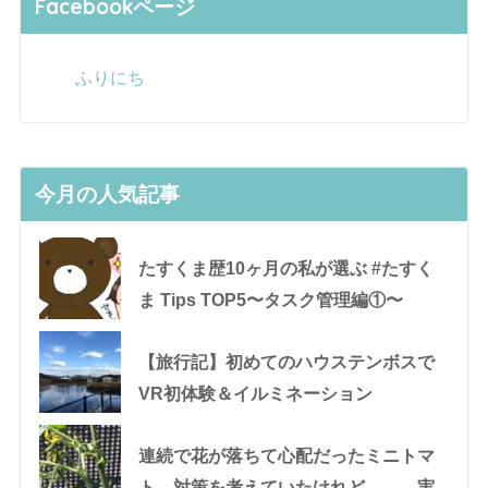
Facebookページ
ふりにち
今月の人気記事
たすくま歴10ヶ月の私が選ぶ #たすく
ま Tips TOP5〜タスク管理編①〜
【旅行記】初めてのハウステンボスで
VR初体験＆イルミネーション
連続で花が落ちて心配だったミニトマ
ト。対策を考えていたけれど、、、実