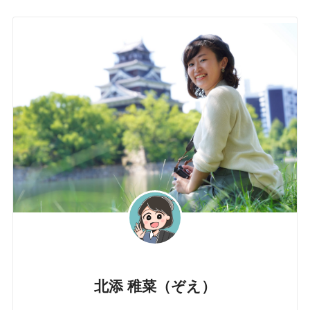
北添 稚菜（ぞえ）