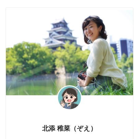
北添 稚菜（ぞえ）