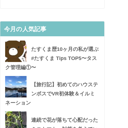
今月の人気記事
たすくま歴10ヶ月の私が選ぶ
#たすくま Tips TOP5〜タス
ク管理編①〜
【旅行記】初めてのハウステ
ンボスでVR初体験＆イルミ
ネーション
連続で花が落ちて心配だった