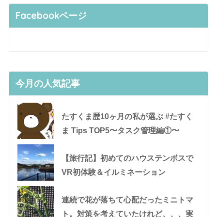
Facebookページ
今月の人気記事
たすくま歴10ヶ月の私が選ぶ #たすく
ま Tips TOP5〜タスク管理編①〜
【旅行記】初めてのハウステンボスで
VR初体験＆イルミネーション
連続で花が落ちて心配だったミニトマ
ト。対策を考えていたけれど、、、実