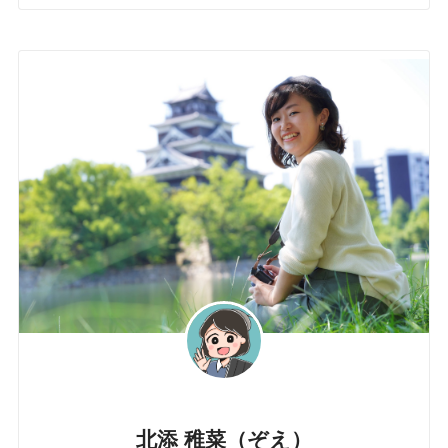
北添 稚菜（ぞえ）