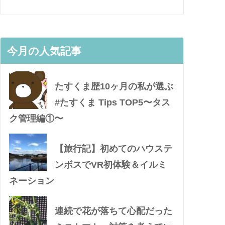
今月の人気記事
たすくま歴10ヶ月の私が選ぶ
#たすくま Tips TOP5〜タス
ク管理編①〜
【旅行記】初めてのハウステ
ンボスでVR初体験＆イルミ
ネーション
連続で花が落ちて心配だった