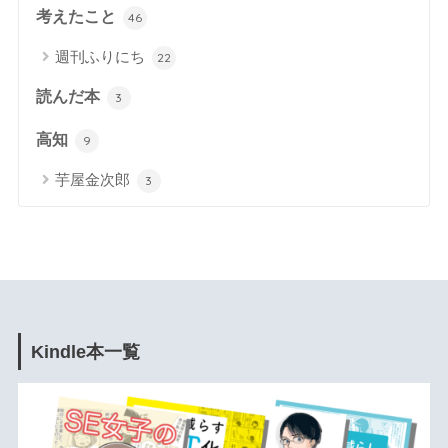
考えたこと
46
週刊ふりにち
22
読んだ本
3
高知
9
芋屋金次郎
3
Kindle本一覧