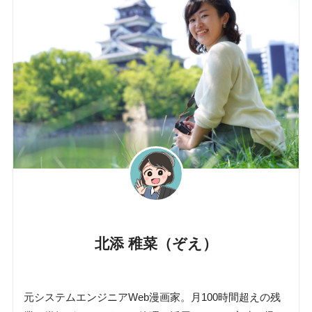
北添 稚菜（ぞえ）
元システムエンジニアWeb漫画家。月100時間超えの残