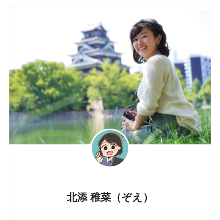
北添 稚菜（ぞえ）