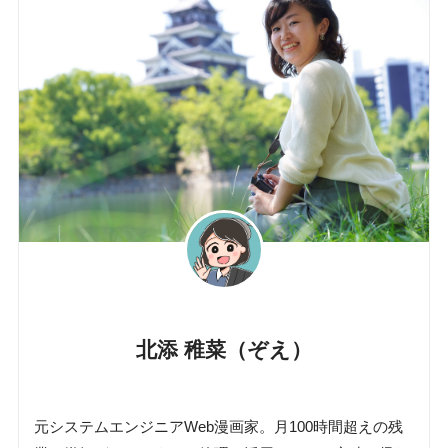
北添 稚菜（ぞえ）
元システムエンジニアWeb漫画家。月100時間超えの残