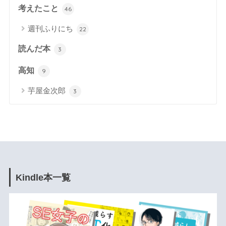
考えたこと
46
週刊ふりにち
22
読んだ本
3
高知
9
芋屋金次郎
3
Kindle本一覧