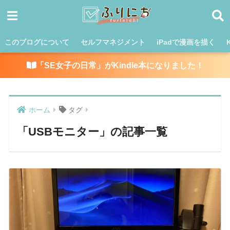
このブログについて
セルフマネジメント
iPadで漫画を描く
「SE女子の日常」がKindle本になりました！
ホーム
タグ
「USBモニター」の記事一覧