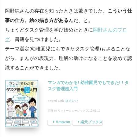
岡野純さんの存在を知ったときは驚きでした。
こういう仕
事の仕方、絵の描き方がある
んだ、と。
ちょうどタスク管理を学び始めたときに
岡野さんのブロ
グ
、書籍を見つけました。
テーマ選定(幼稚園児にもできたタスク管理)もさることな
がら、まんがの表現力、理解の助けになることを改めて認
識することができました。
マンガでわかる! 幼稚園児でもできた! ! タ
スク管理超入門
posted with
ヨメレバ
岡野 純 リットーミュージック 2015-01-19
Amazon
楽天ブックス