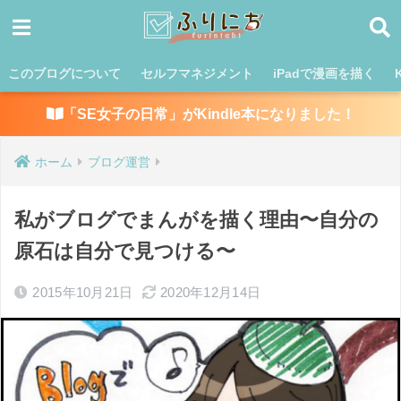
このブログについて
セルフマネジメント
iPadで漫画を描く
「SE女子の日常」がKindle本になりました！
ホーム
ブログ運営
私がブログでまんがを描く理由〜自分の
原石は自分で見つける〜
2015年10月21日
2020年12月14日