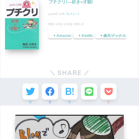
プチクリ!―好き=才能!
posted with
ヨメレバ
岡田 斗司夫 幻冬舎 2005-12
Amazon
Kindle
楽天ブックス
SHARE
0
0
0
0