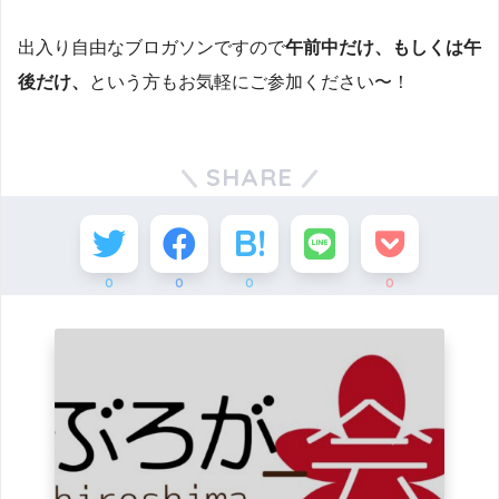
出入り自由なブロガソンですので
午前中だけ、もしくは午
後だけ、
という方もお気軽にご参加ください〜！
SHARE
0
0
0
0