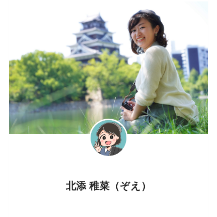
北添 稚菜（ぞえ）