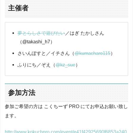
主催者
夢とらしさで遊びたい
／はぎ たかしさん
（@takashi_h7）
さいんぽすと／イチさん（
@kumacharo115
）
ふりにち／ぞえ（
@kz_sue
）
参加方法
参加ご希望の方は こくちーず PRO にてお申込お願い致し
ます。
http://www.kokuchpro.com/event/e41f42925690f6853a240