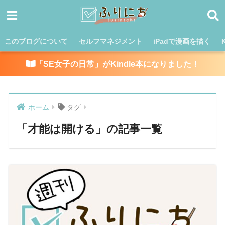
このブログについて
セルフマネジメント
iPadで漫画を描く
「SE女子の日常」がKindle本になりました！
ホーム
タグ
「才能は開ける」の記事一覧