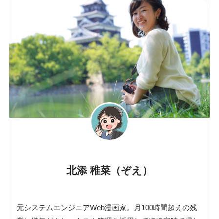
北添 稚菜（ぞえ）
元システムエンジニアWeb漫画家。月100時間超えの残