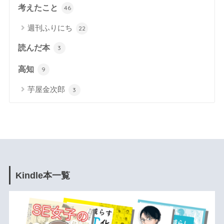
考えたこと
46
週刊ふりにち
22
読んだ本
3
高知
9
芋屋金次郎
3
Kindle本一覧