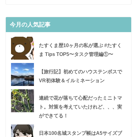
今月の人気記事
たすくま歴10ヶ月の私が選ぶ #たすく
ま Tips TOP5〜タスク管理編①〜
【旅行記】初めてのハウステンボスで
VR初体験＆イルミネーション
連続で花が落ちて心配だったミニトマ
ト。対策を考えていたけれど、、、実
ができてる！
日本100名城スタンプ帳はA5サイズブ