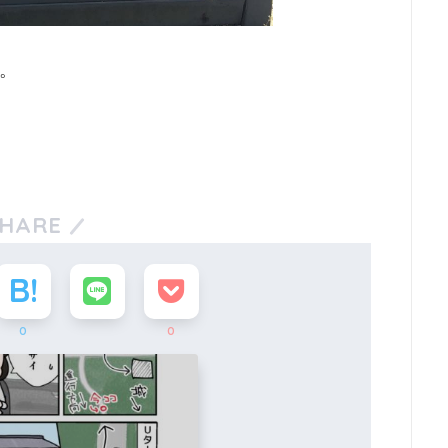
。
HARE
0
0