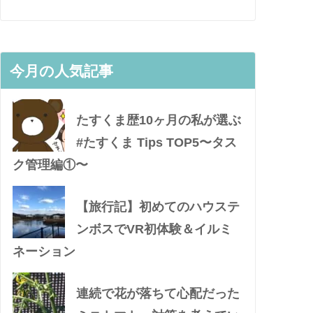
今月の人気記事
たすくま歴10ヶ月の私が選ぶ
#たすくま Tips TOP5〜タス
ク管理編①〜
【旅行記】初めてのハウステ
ンボスでVR初体験＆イルミ
ネーション
連続で花が落ちて心配だった