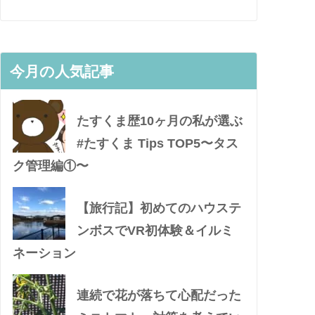
今月の人気記事
たすくま歴10ヶ月の私が選ぶ
#たすくま Tips TOP5〜タス
ク管理編①〜
【旅行記】初めてのハウステ
ンボスでVR初体験＆イルミ
ネーション
連続で花が落ちて心配だった