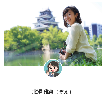
北添 稚菜（ぞえ）