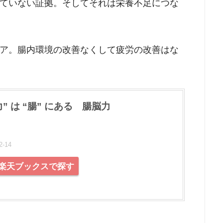
ていない証拠。そしてそれは栄養不足につな
ア。腸内環境の改善なくして疲労の改善はな
” は “腸” にある 腸脳力
-14
楽天ブックスで探す