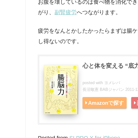
お腹を壊しているのは食べ物を消化でき
がり、
副腎疲労
へつながります。
疲労をなんとかしたかったらまずは腸ケ
し得ないのです。
心と体を変える “底力
posted with
ヨメレバ
長沼敬憲 BABジャパン 2011-12
Amazonで探す