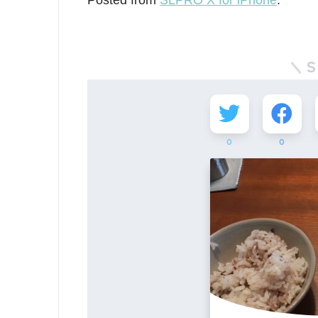
Posted from
SLPRO X for iPhone
.
S
0
0