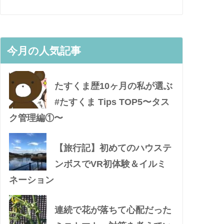
今月の人気記事
たすくま歴10ヶ月の私が選ぶ
#たすくま Tips TOP5〜タス
ク管理編①〜
【旅行記】初めてのハウステ
ンボスでVR初体験＆イルミ
ネーション
連続で花が落ちて心配だった