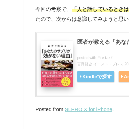
今回の考察で、
「人と話しているときは
たので、次からは意識してみようと思い
医者が教える「あなた
posted with
ヨメレバ
宮澤賢史 イースト・プレス 2018
Kindleで探す
A
Posted from
SLPRO X for iPhone
.