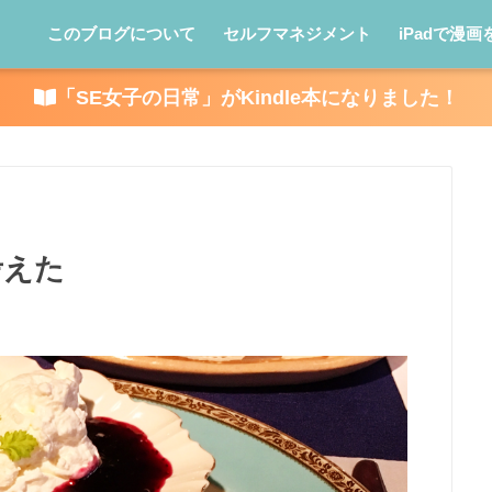
このブログについて
セルフマネジメント
iPadで漫画
「SE女子の日常」がKindle本になりました！
考えた