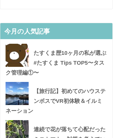
今月の人気記事
たすくま歴10ヶ月の私が選ぶ
#たすくま Tips TOP5〜タス
ク管理編①〜
【旅行記】初めてのハウステ
ンボスでVR初体験＆イルミ
ネーション
連続で花が落ちて心配だった