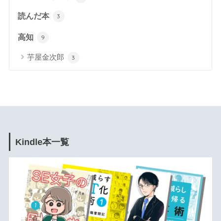
読んだ本
3
高知
9
芋屋金次郎
3
Kindle本一覧