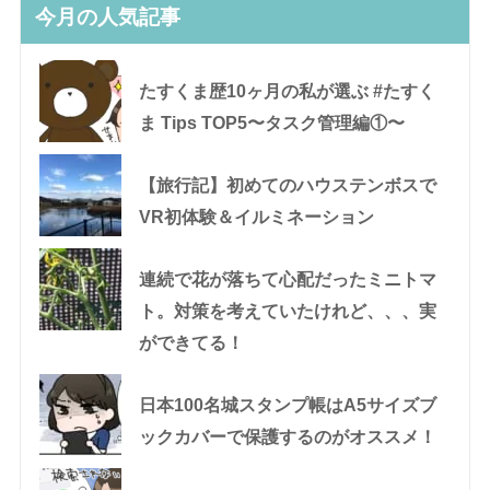
今月の人気記事
たすくま歴10ヶ月の私が選ぶ #たすく
ま Tips TOP5〜タスク管理編①〜
【旅行記】初めてのハウステンボスで
VR初体験＆イルミネーション
連続で花が落ちて心配だったミニトマ
ト。対策を考えていたけれど、、、実
ができてる！
日本100名城スタンプ帳はA5サイズブ
ックカバーで保護するのがオススメ！