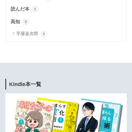
読んだ本
3
高知
9
芋屋金次郎
3
Kindle本一覧