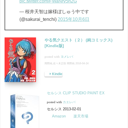
pic.twitter.com/FWaNrv5n2G
— 桜井天智は嫁様ぼしゅう中です
(@sakurai_tenchi)
2015年10月6日
やる気クエスト（２） (純コミックス)
[Kindle版]
posted with
ヨメレバ
岡野純,佐々木正悟 岡野純 2016-04-24
Kindle
セルシス CLIP STUDIO PAINT EX
posted with
カエレバ
セルシス 2013-02-01
Amazon
楽天市場