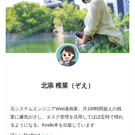
北添 稚菜（ぞえ）
元システムエンジニアWeb漫画家。月100時間超えの残
業に嫌気がさし、タスク管理を活用してほぼ定時で帰れ
るようになる。Kindle本を出版しています