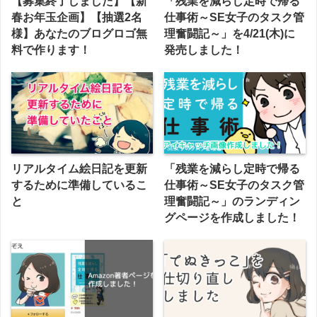
【募集終了しました】【新
「残業を減らし定時で帰る
春お年玉企画】【抽選2名
仕事術～SE女子のタスク管
様】あなたのブログロゴ無
理奮闘記～」を4/21(木)に
料で作ります！
発売しました！
リアルタイム絵日記を更新
「残業を減らし定時で帰る
するために準備しているこ
仕事術～SE女子のタスク管
と
理奮闘記～」のランディン
グページを作成しました！