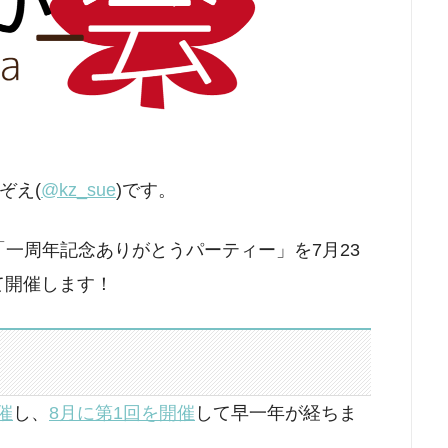
ぞえ(
@kz_sue
)です。
「一周年記念ありがとうパーティー」を7月23
て開催します！
催
し、
8月に第1回を開催
して早一年が経ちま