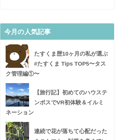
今月の人気記事
たすくま歴10ヶ月の私が選ぶ
#たすくま Tips TOP5〜タス
ク管理編①〜
【旅行記】初めてのハウステ
ンボスでVR初体験＆イルミ
ネーション
連続で花が落ちて心配だった