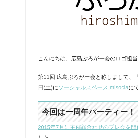
こんにちは、広島ぶろがー会のロゴ担当
第11回 広島ぶろがー会と称しまして、
日(土)に
ソーシャルスペース misocia
に
今回は一周年パーティー！
2015年7月に主催顔合わせのプレ会を開
した。