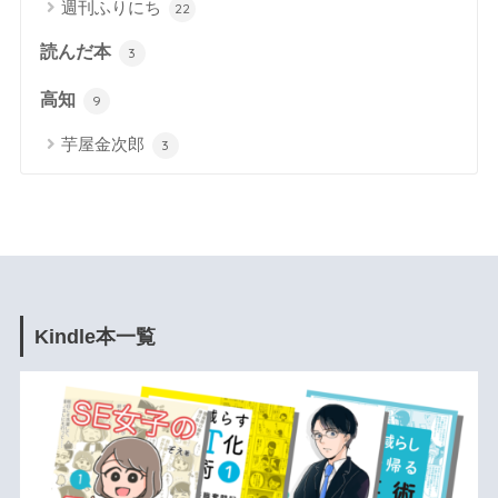
週刊ふりにち
22
読んだ本
3
高知
9
芋屋金次郎
3
Kindle本一覧