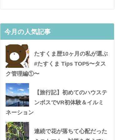
今月の人気記事
たすくま歴10ヶ月の私が選ぶ
#たすくま Tips TOP5〜タス
ク管理編①〜
【旅行記】初めてのハウステ
ンボスでVR初体験＆イルミ
ネーション
連続で花が落ちて心配だった