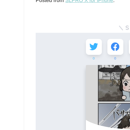
Posted from
SLPRO X for iPhone
.
S
0
0