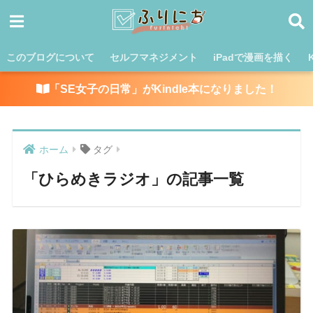
このブログについて
セルフマネジメント
iPadで漫画を描く
「SE女子の日常」がKindle本になりました！
ホーム
タグ
「ひらめきラジオ」の記事一覧