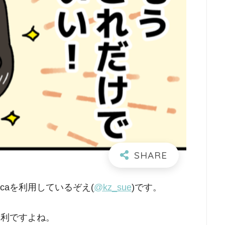
uicaを利用しているぞえ(
@kz_sue
)です。
の、便利ですよね。