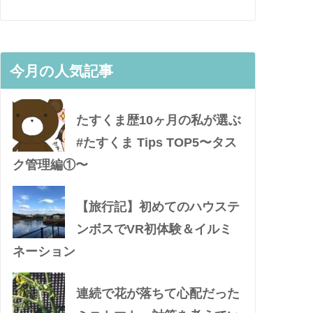
今月の人気記事
たすくま歴10ヶ月の私が選ぶ
#たすくま Tips TOP5〜タス
ク管理編①〜
【旅行記】初めてのハウステ
ンボスでVR初体験＆イルミ
ネーション
連続で花が落ちて心配だった