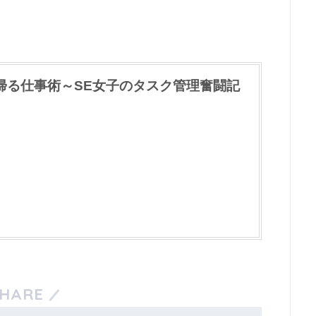
帰る仕事術～SE女子のタスク管理奮闘記
HARE