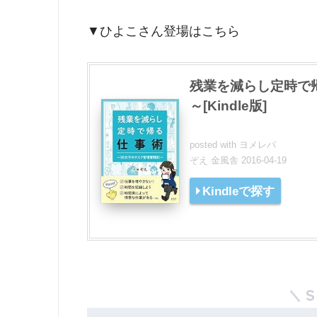
▼ひよこさん登場はこちら
残業を減らし定時で
～[Kindle版]
posted with
ヨメレバ
ぞえ 金風舎 2016-04-19
Kindleで探す
S