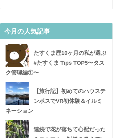
今月の人気記事
たすくま歴10ヶ月の私が選ぶ
#たすくま Tips TOP5〜タス
ク管理編①〜
【旅行記】初めてのハウステ
ンボスでVR初体験＆イルミ
ネーション
連続で花が落ちて心配だった