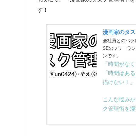
す！
漫画家のタス
会社員とのパラレ
SEのフリーラン
ンです。
「時間がなく
「時間はある
描けない！」
こんな悩みか
ク管理術を漫