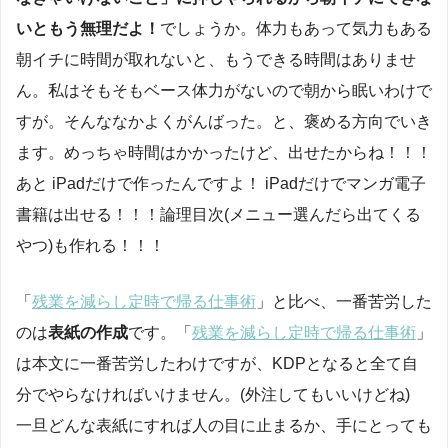
いともう無理だよ！
でしょうか。体力もあって気力もある
朝イチに時間が取れないと、もうできる時間はありませ
ん。私はそもそもベース体力がないので朝から眠いわけで
すが。そんななかよくがんばった。と、褒める方向でいき
ます。めっちゃ時間はかかったけど、出せたからね！！！
あと iPadだけで作ったんですよ！ iPadだけでマンガ電子
書籍は出せる！！！論理目次(メニュー選んだら出てくる
やつ)も作れる！！！
「
残業を減らし定時で帰る仕事術
」と比べ、一番苦労した
のは
表紙の作成
です。「
残業を減らし定時で帰る仕事術
」
は本文に一番苦労したわけですが、KDPとなると全て自
分でやらなければいけません。(外注してもいいけどね)
一旦どんな表紙にすれば人の目に止まるか、手にとっても