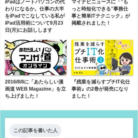
iPadはノートパソコンの代
マイナビニュースに「”も
わりになるか。仕事の大半
っと時短化できる”事務仕
をiPadでこなしている私が
事と簡単ITテクニック」が
iPad活用術について9月23
掲載されました！
日(月)にお話しします
2016/8/8に「あたらしい漫
『残業を減らすプチIT化仕
画道 WEB Magazine」を立
事術』の2巻が発売になり
ち上げました！
ました！
この記事を書いた人