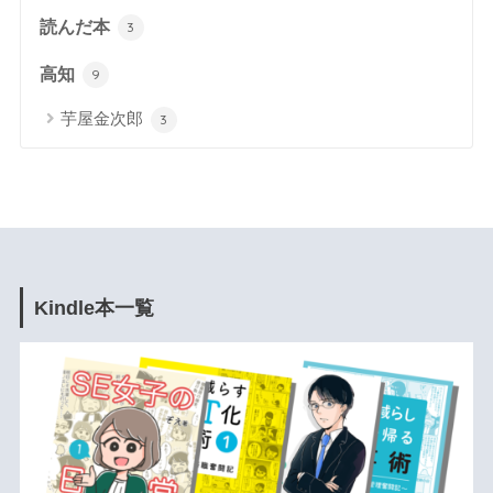
読んだ本
3
高知
9
芋屋金次郎
3
Kindle本一覧