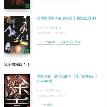
文庫版 塗仏の宴 宴の始末 (講談社文庫)
posted with
ヨメレバ
京極 夏彦 講談社 2003-10-15
Amazon
楽天ブックス
電子書籍版も！
塗仏の宴 宴の支度(1)【電子百鬼夜行】
[Kindle版]
posted with
ヨメレバ
京極夏彦 講談社 2012-09-28
Kindle