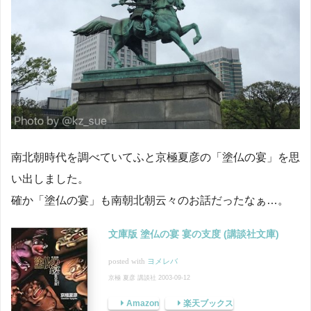
南北朝時代を調べていてふと京極夏彦の「塗仏の宴」を思
い出しました。
確か「塗仏の宴」も南朝北朝云々のお話だったなぁ…。
文庫版 塗仏の宴 宴の支度 (講談社文庫)
posted with
ヨメレバ
京極 夏彦 講談社 2003-09-12
Amazon
楽天ブックス