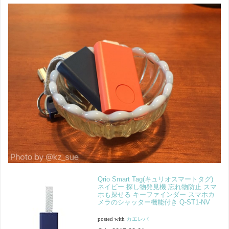
Qrio Smart Tag(キュリオスマートタグ)
ネイビー 探し物発見機 忘れ物防止 スマ
ホも探せる キーファインダー スマホカ
メラのシャッター機能付き Q-ST1-NV
posted with
カエレバ