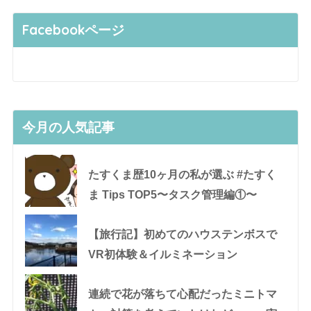
Facebookページ
今月の人気記事
たすくま歴10ヶ月の私が選ぶ #たすく
ま Tips TOP5〜タスク管理編①〜
【旅行記】初めてのハウステンボスで
VR初体験＆イルミネーション
連続で花が落ちて心配だったミニトマ