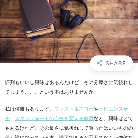
評判もいいし興味はあるんだけど、その分厚さに気後れし
てしまう、、、という本はありませんか。
私は何冊もあります。
ファスト＆スロー
や
サピエンス全
史
、
スタンフォードの自分を変える教室
など、興味はとて
もあるけれど、その長さに気後れして買ったはいいものの
積ん読になっている本。読了できるか不安でなんか勿体な