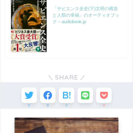
「サピエンス全史(下)文明の構造
と人類の幸福」のオーディオブッ
ク – audiobook.jp
SHARE
0
0
0
0