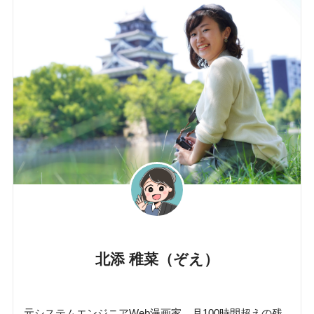
北添 稚菜（ぞえ）
元システムエンジニアWeb漫画家。月100時間超えの残