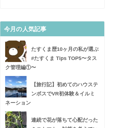
今月の人気記事
たすくま歴10ヶ月の私が選ぶ
#たすくま Tips TOP5〜タス
ク管理編①〜
【旅行記】初めてのハウステ
ンボスでVR初体験＆イルミ
ネーション
連続で花が落ちて心配だった