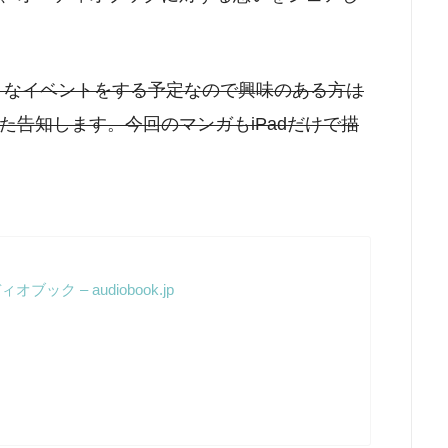
ンガ」なイベントをする予定なので興味のある方は
告知します。今回のマンガもiPadだけで描
ク – audiobook.jp