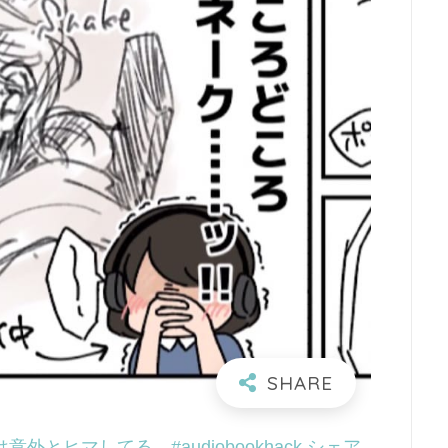
意外とヒマしてる。#audiobookhack シェア